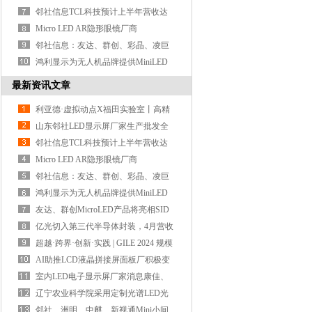
彩LED电子大屏
邻社信息TCL科技预计上半年营收达
906亿元，显示
Micro LED AR隐形眼镜厂商
XPANCEO获2.5亿美元融资
邻社信息：友达、群创、彩晶、凌巨
等6家面板厂
鸿利显示为无人机品牌提供MiniLED
触控屏
最新资讯文章
利亚德·虚拟动点X福田实验室丨高精
度数据采集
山东邻社LED显示屏厂家生产批发全
彩LED电子大屏
邻社信息TCL科技预计上半年营收达
906亿元，显示
Micro LED AR隐形眼镜厂商
XPANCEO获2.5亿美元融资
邻社信息：友达、群创、彩晶、凌巨
等6家面板厂
鸿利显示为无人机品牌提供MiniLED
触控屏
友达、群创MicroLED产品将亮相SID
显示周
亿光切入第三代半导体封装，4月营收
创近23个月
超越·跨界·创新·实践 | GILE 2024 规模
创历史新高
AI助推LCD液晶拼接屏面板厂积极变
身Tier 1
室内LED电子显示屏厂家消息康佳、
大美、惠科L
辽宁农业科学院采用定制光谱LED光
源培育水稻
邻社、洲明、中麒、新视通Mini小间