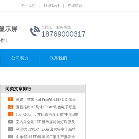
关于我们
|
联系我们
|
在线留言
全国统一服务热线
D显示屏
18769000317
合作！
公司实力
联系我们
同类文章排行
韩媒：苹果iPad Pro的OLED DDI供应
链新增一家企业
夏普推出A2尺寸ePoster彩色电子纸显
示屏
166.72亿元，艾比森再度上榜“中国500
最具价值品
室内外全彩LED显示屏封装灯珠巨头
东山精密完成
利亚德·虚拟动点X福田实验室丨高精
度数据采集
山东邻社LED显示屏厂家生产批发全