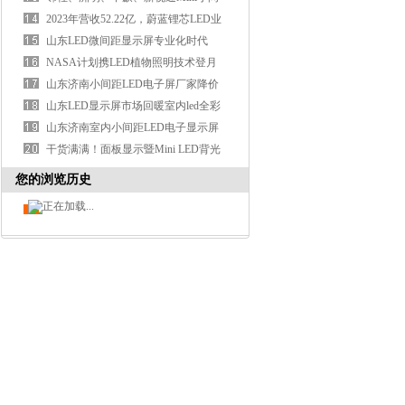
距LED显示屏项
2023年营收52.22亿，蔚蓝锂芯LED业
务成功扭亏
山东LED微间距显示屏专业化时代
LED电子显示屏厂
NASA计划携LED植物照明技术登月
山东济南小间距LED电子屏厂家降价
促销高端mini
山东LED显示屏市场回暖室内led全彩
屏价格降低L
山东济南室内小间距LED电子显示屏
厂家价格户外
干货满满！面板显示暨Mini LED背光
趋势专场圆满落
您的浏览历史