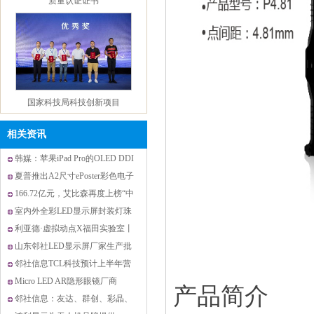
国家科技局科技创新项目
相关资讯
韩媒：苹果iPad Pro的OLED DDI
产品节能认证
供应链新增一家企业
夏普推出A2尺寸ePoster彩色电子
纸显示屏
166.72亿元，艾比森再度上榜“中
国500最具价值品
室内外全彩LED显示屏封装灯珠
巨头东山精密完成
利亚德·虚拟动点X福田实验室丨
高精度数据采集
山东邻社LED显示屏厂家生产批
质量认证证书
发全彩LED电子大屏
邻社信息TCL科技预计上半年营
收达906亿元，显示
Micro LED AR隐形眼镜厂商
产品简介
XPANCEO获2.5亿美元融资
邻社信息：友达、群创、彩晶、