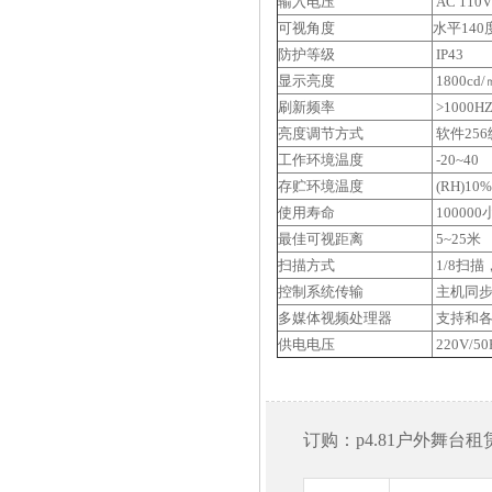
输入电压
AC 110V
可视角度
水平140
防护等级
IP43
显示亮度
1800cd
刷新频率
>1000H
亮度调节方式
软件25
工作环境温度
-20~40
存贮环境温度
(RH)10%
使用寿命
100000
最佳可视距离
5~25米
扫描方式
1/8扫
控制系统传输
主机同步映
多媒体视频处理器
支持和各
供电电压
220V/50
订购：p4.81户外舞台