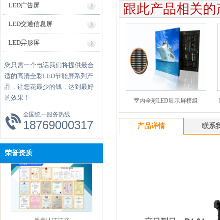
跟此产品相关的
LED广告屏
LED交通信息屏
LED异形屏
国家科技局科技创新项目
您只需一个电话我们将提供最合
适的高清全彩LED节能屏系列产
品，让您花最少的钱，达到最好
的效果！
室内全彩LED显示屏模组
全国统一服务热线
18769000317
产品详情
联系
产品节能认证
荣誉资质
质量认证证书