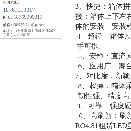
咨询热线：
3、快捷：箱体拼
18769000317
接；箱体上下左
18769000317
固话：
体的安装，安装
邮箱：
3097574741@qq.com
地址：
山东省济南市历城区祝甸路
4、超轻：箱体尺寸
东首东方广场C座
手可提。
5、安静：直流
6、应用广：舞
7、对比度：新颖
8、超薄：箱体
韧性强、精度高
9、可靠：强度
10、高刷新：刷新
RO4.81租赁