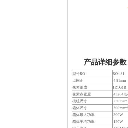
产品详细参数
型号RO
RO4.81
点间距
4.81mm
像素组成
1R1G1B
像素点密度
43264点
模组尺寸
250mm*
箱体尺寸
500mm*
箱体最大功率
300W
箱体平均功率
120W