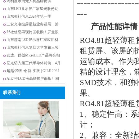
------------------
凌巨等6家面板厂
鸿利显示为无人机品牌提供
MiniLED触控屏
山东LED显示屏厂家星光股份动
---
作频频，积极探索
山东邻社信息2024年第一季
OLED桌面显示器出货量约
三安光电披露最新业务进展，涉
产品性能详情
及MIP、车用LED等
邻社信息再现跨国收购！罗曼股
RO4.81超轻薄租
份拟2亿控股PRE
山东济南LED显示屏厂家应用材
料公司研发新型M
山东邻社信息复旦大学发布三项
租赁屏。该屏的
应用光谱领域创
友达、群创MicroLED产品将亮相
运输成本。作为
SID显示周
亿光切入第三代半导体封装，4月
精的设计理念，箱
营收创近23个月
超越·跨界·创新·实践 | GILE 2024
规模创历史新高
AI助推LCD液晶拼接屏面板厂积
SMD技术，和
极变身Tier 1
果。
联系我们
RO4.81超轻薄
1、稳定性高：
计；
2、兼容：全新