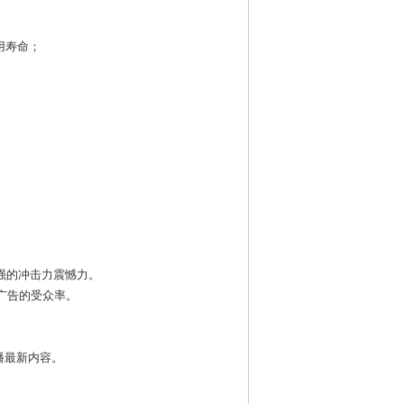
用寿命；
；
强的冲击力震憾力。
广告的受众率。
播最新内容。