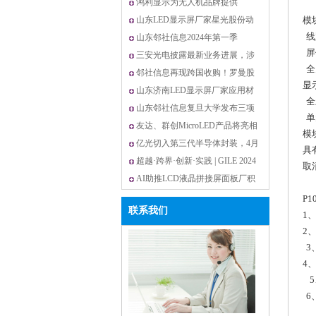
凌巨等6家面板厂
鸿利显示为无人机品牌提供
模
MiniLED触控屏
山东LED显示屏厂家星光股份动
线
作频频，积极探索
山东邻社信息2024年第一季
屏
OLED桌面显示器出货量约
三安光电披露最新业务进展，涉
全
及MIP、车用LED等
邻社信息再现跨国收购！罗曼股
显
份拟2亿控股PRE
山东济南LED显示屏厂家应用材
全
料公司研发新型M
山东邻社信息复旦大学发布三项
单
应用光谱领域创
友达、群创MicroLED产品将亮相
模
SID显示周
亿光切入第三代半导体封装，4月
具
营收创近23个月
超越·跨界·创新·实践 | GILE 2024
取
规模创历史新高
AI助推LCD液晶拼接屏面板厂积
极变身Tier 1
P
联系我们
1
2
3
4
6