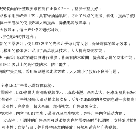
块安装面的平整度要求控制在正负 0.2mm ，整屏平整度好；
路板采用波峰焊工艺，具有绿油隔氧层，防止了线路的潮湿、氧化，提高了使
体开关电源的使用效率大幅提高，降低电源故障率 ；
天候显示，适应户外各种恶劣环境；
示屏色彩均匀性超高；
新的面罩设计，使 LED 发出的光线几乎做到零反射，保证屏体的显示效果；
元模组的箱体设计采用了高温喷涂技术，大大提高防锈功能；
块正面采用优质的进口胶进行灌胶，背面有防水胶圈，提高显示屏的防水性能
有 IP65 级以上的高性能防水、防尘能力；
消航空头走线，采用鱼刺总线走线方式，大大减小了接触不良等问题；
10全彩LED广告显示屏媒体优势：
、震憾性：LED彩屏为高清晰视频显示，动感强烈、画面宏大、色彩绚丽具有极
、灌输性：广告视频每天滚动播出频次多，反复传递商家的各类信息进一步提高
、吸引性：亮度高、超大画面、超强视觉、广告形象突出。
、技术性：内容与CRT同步，采用VGA同步技术，更换广告内容简洁方便；
5、动态性：可调性的广告画面可以跟据客户的需要随时予以调换，支持随时插
、可变性：自制节目，并且能够随意的播放于环境相适宜的广告视频。