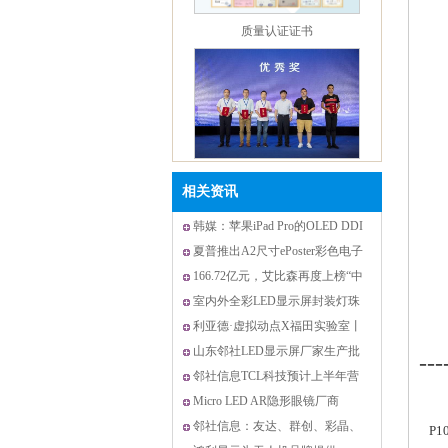
国家科技局科技创新项目
相关资讯
韩媒：苹果iPad Pro的OLED DDI
供应链新增一家企业
夏普推出A2尺寸ePoster彩色电子
产品节能认证
纸显示屏
166.72亿元，艾比森再度上榜“中
国500最具价值品
室内外全彩LED显示屏封装灯珠
巨头东山精密完成
利亚德·虚拟动点X福田实验室丨
高精度数据采集
山东邻社LED显示屏厂家生产批
---
发全彩LED电子大屏
邻社信息TCL科技预计上半年营
质量认证证书
收达906亿元，显示
Micro LED AR隐形眼镜厂商
XPANCEO获2.5亿美元融资
邻社信息：友达、群创、彩晶、
P